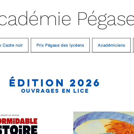
cadémie Pégas
x Cadre noir
Prix Pégase des lycéens
Académiciens
Édition
2026
Ouvrages en lice