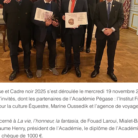
ase et Cadre noir 2025 s’est déroulée le mercredi 19 novembre 
nvités, dont les partenaires de l’Académie Pégase : l’Institut 
 pour la culture Équestre, Marine Oussedik et l’agence de voya
écerné à
La vie, l’honneur, la fantasia
, de Fouad Laroui, Mialet-B
laume Henry, président de l’Académie, le diplôme de l’Acadé
un chèque de 1000 €.